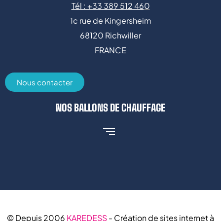
Tél : +
33 389 512 46
0
1c rue de Kingersheim
68120 Richwiller
FRANCE
Nous contacter
NOS BALLONS DE CHAUFFAGE
© Depuis 2006
KAREDESS
- Création de sites internet à