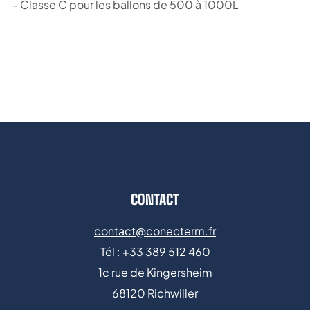
- Classe C pour les ballons de 500 à 1000L
CONTACT
contact@conecterm.fr
Tél : +
33 389 512 46
0
1c rue de Kingersheim
68120 Richwiller