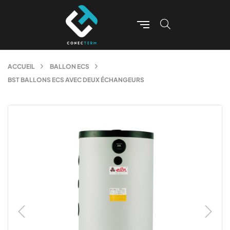
ACCUEIL
BALLON ECS
BST BALLONS ECS AVEC DEUX ÉCHANGEURS