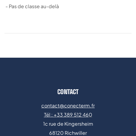
- Pas de classe au-delà
CONTACT
contact@conecterm.fr
Tél : +
33 389 512 46
0
1c rue de Kingersheim
68120 Richwiller