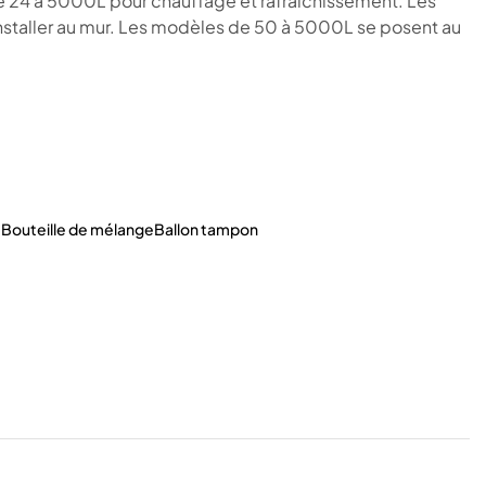
 24 à 5000L pour chauffage et rafraichissement. Les
installer au mur. Les modèles de 50 à 5000L se posent au
t
Bouteille de mélange
Ballon tampon