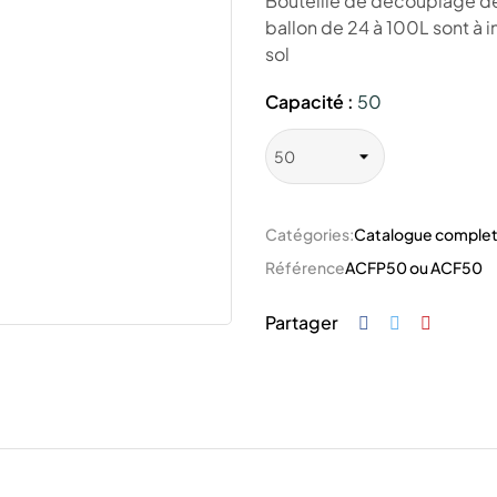
Bouteille de découplage de
ballon de 24 à 100L sont à 
sol
Capacité :
50
Catégories:
Catalogue comple
Référence
ACFP50 ou ACF50
Partager