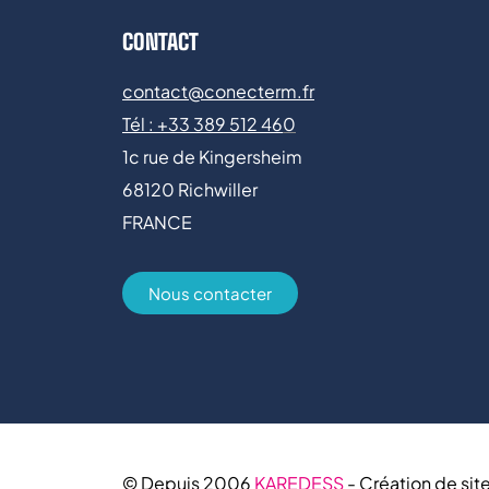
CONTACT
contact@conecterm.fr
Tél : +
33 389 512 46
0
1c rue de Kingersheim
68120 Richwiller
FRANCE
Nous contacter
© Depuis 2006
KAREDESS
- Création de site