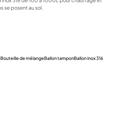
 inox 316 de 100 à 1000L pour chauffage et
s se posent au sol.
t
Bouteille de mélange
Ballon tampon
Ballon inox 316