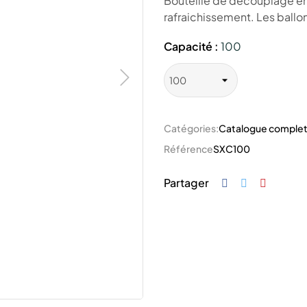
Bouteille de découplage en
rafraichissement. Les ballon
Capacité :
100
Catégories:
Catalogue comple
Référence
SXC100
Partager